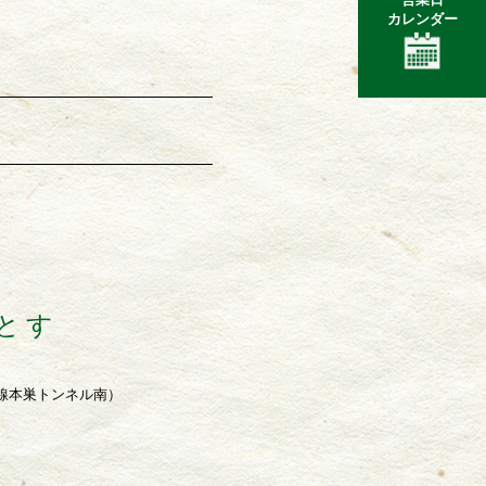
カレンダー
とす
7号線本巣トンネル南）