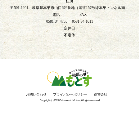
住所
〒501-1201 岐阜県本巣市山口676番地（国道157号線本巣トンネル南）
電話 FAX
0581-34-4755 0581-34-1011
定休日
不定休
お問い合わせ
プライバシーポリシー
運営会社
Copyright (c)2023 Oribenosato Motosu,Allrights reserved